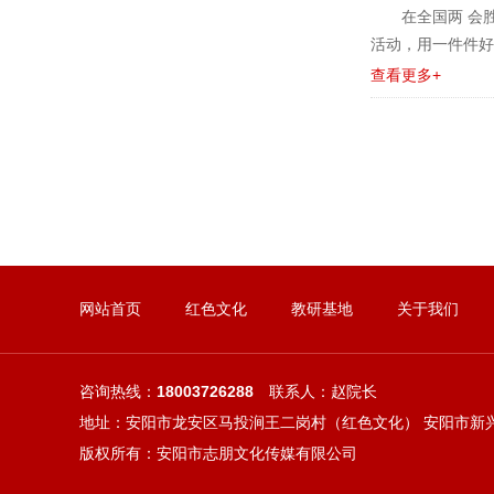
在全国两 会胜
活动，用一件件好事，
查看更多+
网站首页
红色文化
教研基地
关于我们
咨询热线：
18003726288
联系人：赵院长
地址：安阳市龙安区马投涧王二岗村（红色文化） 安阳市新
版权所有：安阳市志朋文化传媒有限公司