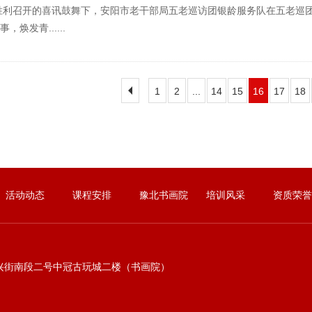
利召开的喜讯鼓舞下，安阳市老干部局五老巡访团银龄服务队在五老巡团
焕发青......
1
2
...
14
15
16
17
18
活动动态
课程安排
豫北书画院
培训风采
资质荣誉
兴街南段二号中冠古玩城二楼（书画院）