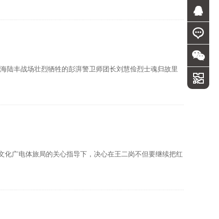
，在海陆丰战场壮烈牺牲的彭湃警卫师团长刘慧俭烈士魂归故里
文化广电体旅局的关心指导下，决心在王二岗不但要继续把红