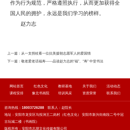
作为行为规范，严格遵照执行，从而更加获得全
国人民的拥护，永远是我们学习的榜样。
赵力志
上一篇：
从一支拐杖看一位抗美援朝志愿军人的爱国情
下一篇：
敬老爱老话福寿------品读赵力志的“福”、“寿” 中堂书法
网站首页
红色文化
教研基地
关于我们
活动动态
课程安排
豫北书画院
培训风采
资质荣誉
联系我们
咨询热线：
18003726288
联系人：赵院长
地址：安阳市龙安区马投涧王二岗村（红色文化） 安阳市新兴街南段二号中冠
古玩城二楼（书画院）
版权所有：安阳市志朋文化传媒有限公司