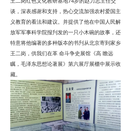
王二岗红色文化教研基地74岁的赵力志主任交
谈，深表感谢和支持，热心交流加强农村爱国主
义教育的看法和建议。并提供了他在中国人民解
放军军事科学院报刋发的一只小木碗的故事，还
特意将他编著的多种版夲的书刋从北京寄到家乡
王二岗，供我们在革 命斗争史展馆《高 瞻远
瞩，毛泽东思想论著展》第六展厅展櫃中展示收
藏。