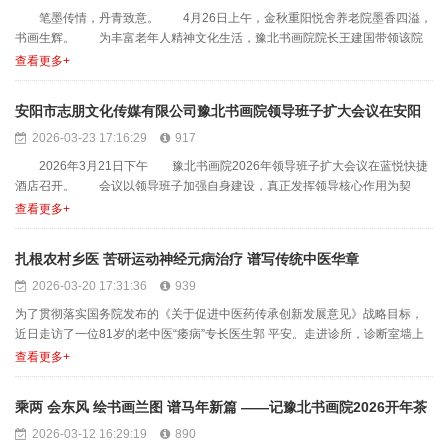
笔墨传情，丹青致意。 4月26日上午，金秋重阳悦舍养老院墨香四溢，
书画生辉。 为丰富老年人精神文化生活，豫北书画院院长王建国带领该院
多名书画家在这里举办......
查看更多+
安阳市志朋文化传媒有限公司豫北书画院领导班子扩大会议在安阳
2026-03-23 17:16:29
917
举行
2026年3月21日下午 豫北书画院2026年领导班子扩大会议在蓝悦快捷
酒店召开。 会议以领导班子加强自身建设，真正发挥领导核心作用为契
机，系统谋划未来......
查看更多+
扎根农村乡医 苦研运动神经元病治疗 谱写传统中医华章
2026-03-20 17:31:36
939
为了贯彻落实国务院发布的《关于促进中医药传承创新发展意见》战略目标，
近日走访了一位81岁的老中医“痿病”专长医生郭 平安。走进诊所，诊断室墙上
郭 平安医生的简介......
查看更多+
乘两 会东风 绘书画兰图 谱马年新篇 ——记豫北书画院2026开年茶
2026-03-12 16:29:19
890
话会