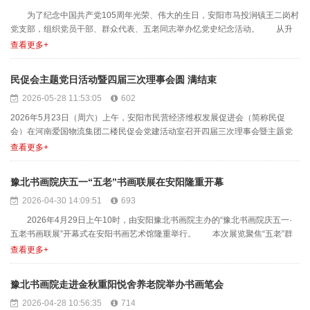
为了纪念中国共产党105周年光荣、伟大的生日，安阳市马投涧镇王二岗村
党支部，组织党员干部、群众代表、五老同志举办忆党史纪念活动。 从升
国旗到座谈建党历史，......
查看更多+
民促会主题党日活动暨四届三次理事会圆 满结束
2026-05-28 11:53:05
602
2026年5月23日（周六）上午，安阳市民营经济维权发展促进会（简称民促
会）在河南爱国物流集团二楼民促会党建活动室召开四届三次理事会暨主题党
日活动，民促会全体理......
查看更多+
豫北书画院庆五一“五老”书画联展在安阳隆重开幕
2026-04-30 14:09:51
693
2026年4月29日上午10时，由安阳豫北书画院主办的“豫北书画院庆五一·
五老书画联展”开幕式在安阳书画艺术馆隆重举行。 本次展览聚焦“五老”群
体创作风采......
查看更多+
豫北书画院走进金秋重阳悦舍养老院举办书画笔会
2026-04-28 10:56:35
714