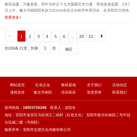
春风送暖，万象更新。丙午马年正十九为凝聚艺术力量，擘画发展蓝图，3月7
日上午，豫北书画院院长赵力志icon先生主办的开年茶话会，在安阳市兰悦快
捷酒店举行。茶话会......
查看更多+
1
2
3
4
5
6
...
20
21
共206条 21页，到第
页
确定
网站首页
红色文化
教研基地
关于我们
活动动态
课程安排
豫北书画院
培训风采
资质荣誉
联系我们
咨询热线：
18003726288
联系人：赵院长
地址：安阳市龙安区马投涧王二岗村（红色文化） 安阳市新兴街南段二号中冠
古玩城二楼（书画院）
版权所有：安阳市志朋文化传媒有限公司