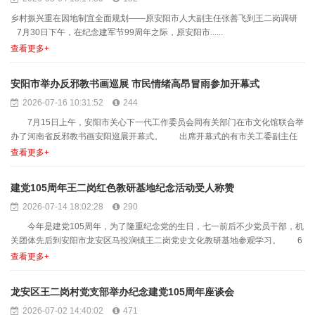
乡村振兴重在因地制宜全面规划——原安阳市人大副主任张善飞到王二岗调研
7月30日下午，在纪念建军节99周年之际，原安阳市......
查看更多+
安阳市举办反邪教书画巡展 市民情绪高昂冒雨参加开幕式
2026-07-16 10:31:52
244
7月15日上午，安阳市关心下一代工作委员会同有关部门在市文化馆联合举
办了河南省反邪教书画安阳巡展开幕式。 出席开幕式的有市关工委副主任
王素梅、市五老专家服......
查看更多+
建党105周年王二岗红色教研基地纪念活动受人称赞
2026-07-14 18:02:28
290
今年是建党105周年，为了隆重纪念党的生日，七一前后不少党员干部，机
关团体先后到安阳市龙安区马投涧镇王二岗党史文化教研基地参观学习。 6
月6日至7月1日安......
查看更多+
龙安区王二岗村党支部举办纪念建党105周年座谈会
2026-07-02 14:40:02
471