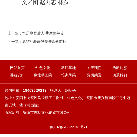
文／图 赵力志 林膑
上一篇：
忆历史育后人 共度端午节
下一篇：
总结经验表彰先进永毅前行
网站首页
红色文化
教研基地
关于我们
活动动态
课程安排
豫北书画院
培训风采
资质荣誉
联系我们
咨询热线：
18003726288
联系人：赵院长
地址：安阳市龙安区马投涧王二岗村（红色文化） 安阳市新兴街南段二号中冠
古玩城二楼（书画院）
版权所有：安阳市志朋文化传媒有限公司
豫ICP备20022193号-1