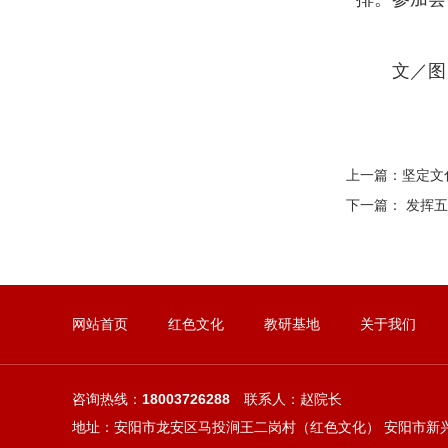
文／图 赵
上一篇：
坚定文
下一篇：
发挥五
网站首页
红色文化
教研基地
关于我们
咨询热线：
18003726288
联系人：赵院长
地址：安阳市龙安区马投涧王二岗村（红色文化） 安阳市新