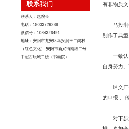
联系
我们
有非物质文
联系人：赵院长
电话：18003726288
马投涧镇
微信号：1084326491
别作了典型
地址：安阳市龙安区马投涧王二岗村
（红色文化） 安阳市新兴街南段二号
一致认为
中冠古玩城二楼（书画院）
自身努力。
区文广体
的申报 、
对下步如
排。参加会