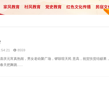
宵
:54:21
8559
喜庆元宵真热闹，男女老幼聚广场，锣鼓喧天民 意高，祝贺扶贫结硕果
把舞跳......