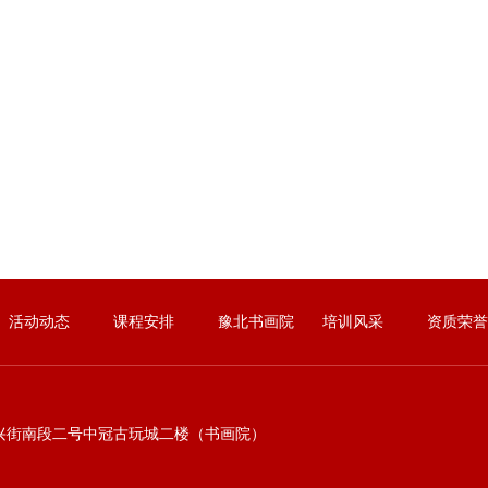
活动动态
课程安排
豫北书画院
培训风采
资质荣誉
兴街南段二号中冠古玩城二楼（书画院）