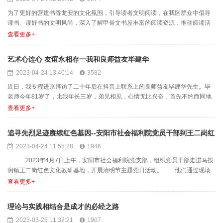
为了更好的营建书香龙安的文化氛围，引导读者文明阅读，在我区群众中倡导
读书、读好书的文明风尚，深入了解甲骨文书屋丰富的阅读资源，推动阅读活
动在全区范围内深入开展，......
查看更多+
艺术心连心 友谊永相存一我和良师益友毕建华
2023-04-24 13:40:14
3582
近日，我专程进京拜访了二十年后在抖音上联系上的良师益友毕建华先生。毕
老师今年81岁了，比我年长三岁，弟兄相见，心情无比兴奋，首先不约而同地
为我们的健康而言欢祝贺......
查看更多+
追寻先烈足迹赓续红色基因--安阳市社会福利院党员干部到王二岗红
2023-04-24 11:55:28
1946
色文化教研基地开展主题教育党日活动
2023年4月7日上午，安阳市社会福利院党支部，组织党员干部走进马投
涧镇王二岗红色文化教研基地，开展清明节主题党日活动。 他们通过现场
教学接受红色革命教......
查看更多+
理论与实践相结合是成才的必经之路
2023-03-25 11:32:21
1907