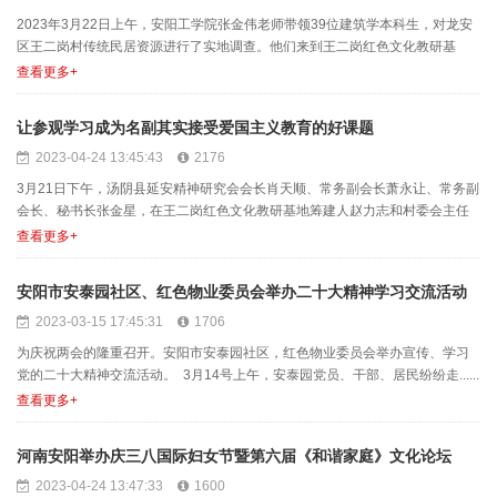
2023年3月22日上午，安阳工学院张金伟老师带领39位建筑学本科生，对龙安
区王二岗村传统民居资源进行了实地调查。他们来到王二岗红色文化教研基
地，在基地副主任张......
查看更多+
让参观学习成为名副其实接受爱国主义教育的好课题
2023-04-24 13:45:43
2176
3月21日下午，汤阴县延安精神研究会会长肖天顺、常务副会长萧永让、常务副
会长、秘书长张金星，在王二岗红色文化教研基地筹建人赵力志和村委会主任
赵卫东的陪同下参观了......
查看更多+
安阳市安泰园社区、红色物业委员会举办二十大精神学习交流活动
2023-03-15 17:45:31
1706
为庆祝两会的隆重召开。安阳市安泰园社区，红色物业委员会举办宣传、学习
党的二十大精神交流活动。 3月14号上午，安泰园党员、干部、居民纷纷走......
查看更多+
河南安阳举办庆三八国际妇女节暨第六届《和谐家庭》文化论坛
2023-04-24 13:47:33
1600