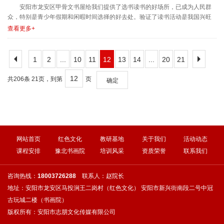
安阳市龙安区甲骨文书屋给我们提供了选书读书的好场所，已成为人民群
众，特别是青少年假期和闲暇时间选择的好去处。验证了读书活动是我国兴旺
发达的体现，也是建立知识......
查看更多+
1
2
...
10
11
12
13
14
...
20
21
共206条 21页，到第
页
确定
网站首页
红色文化
教研基地
关于我们
活动动态
课程安排
豫北书画院
培训风采
资质荣誉
联系我们
咨询热线：
18003726288
联系人：赵院长
地址：安阳市龙安区马投涧王二岗村（红色文化） 安阳市新兴街南段二号中冠
古玩城二楼（书画院）
版权所有：安阳市志朋文化传媒有限公司