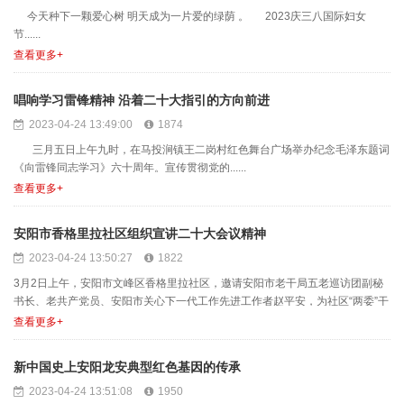
今天种下一颗爱心树 明天成为一片爱的绿荫 。 2023庆三八国际妇女
节......
查看更多+
唱响学习雷锋精神 沿着二十大指引的方向前进
2023-04-24 13:49:00
1874
三月五日上午九时，在马投涧镇王二岗村红色舞台广场举办纪念毛泽东题词
《向雷锋同志学习》六十周年。宣传贯彻党的......
查看更多+
安阳市香格里拉社区组织宣讲二十大会议精神
2023-04-24 13:50:27
1822
3月2日上午，安阳市文峰区香格里拉社区，邀请安阳市老干局五老巡访团副秘
书长、老共产党员、安阳市关心下一代工作先进工作者赵平安，为社区“两委”干
部、共建单位文峰区......
查看更多+
新中国史上安阳龙安典型红色基因的传承
2023-04-24 13:51:08
1950