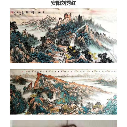
安阳刘秀红