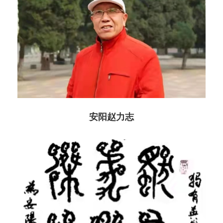
安阳赵力志