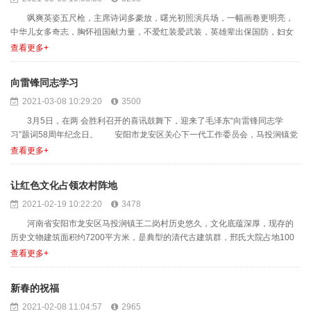
飒爽英姿五尺枪，主席诗词多豪放，曙光初照演兵场，一幅画卷更明亮，
中华儿女多奇志，胸怀祖国献力量，不爱红装爱武装，英雄辈出保国防，妇女
今昔比翼飞，各行各业树榜......
查看更多+
向雷锋同志学习
2021-03-08 10:29:20
3500
3月5日，在两 会胜利召开的喜讯鼓舞下，迎来了毛泽东“向雷锋同志学
习”题词58周年纪念日。 安阳市龙安区关心下一代工作委员会，马投涧镇党
委、政府，安阳市志......
查看更多+
让红色文化占领农村阵地
2021-02-19 10:22:20
3478
河南省安阳市龙安区马投涧镇王二岗村历史悠久，文化底蕴深厚，现存的
历史文物建筑面积约7200平方米，是典型的清代古建筑群，邢氏大院占地100
余亩，大都属于清代......
查看更多+
新春的祝福
2021-02-08 11:04:57
2965