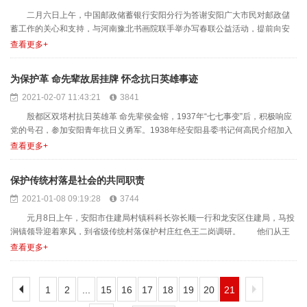
二月六日上午，中国邮政储蓄银行安阳分行为答谢安阳广大市民对邮政儲
蓄工作的关心和支持，与河南豫北书画院联手举办写春联公益活动，提前向安
阳人民送去新春的祝福。 ......
查看更多+
为保护革 命先辈故居挂牌 怀念抗日英雄事迹
2021-02-07 11:43:21
3841
殷都区双塔村抗日英雄革 命先辈侯金镕，1937年“七七事变”后，积极响应
党的号召，参加安阳青年抗日义勇军。1938年经安阳县委书记何高民介绍加入
中国共 产党......
查看更多+
保护传统村落是社会的共同职责
2021-01-08 09:19:28
3744
元月8日上午，安阳市住建局村镇科科长弥长顺一行和龙安区住建局，马投
涧镇领导迎着寒风，到省级传统村落保护村庄红色王二岗调研。 他们从王
二岗村邢真故居的修复，......
查看更多+
1
2
...
15
16
17
18
19
20
21